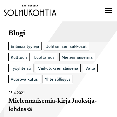
Siirry
sisältöön
Blogi
Erilaisia tyylejä
Johtamisen aakkoset
Kulttuuri
Luottamus
Mielenmaisemia
Työyhteisö
Vaikutuksen alaisena
Valta
Vuorovaikutus
Yhteisöllisyys
23.4.2021
Mielenmaisemia-kirja Juoksija-
lehdessä