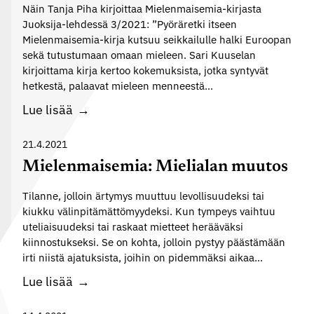
Näin Tanja Piha kirjoittaa Mielenmaisemia-kirjasta
Juoksija-lehdessä 3/2021: ”Pyöräretki itseen
Mielenmaisemia-kirja kutsuu seikkailulle halki Euroopan
sekä tutustumaan omaan mieleen. Sari Kuuselan
kirjoittama kirja kertoo kokemuksista, jotka syntyvät
hetkestä, palaavat mieleen menneestä…
M
Lue lisää
i
e
21.4.2021
l
Mielenmaisemia: Mielialan muutos
e
Tilanne, jolloin ärtymys muuttuu levollisuudeksi tai
n
kiukku välinpitämättömyydeksi. Kun tympeys vaihtuu
m
uteliaisuudeksi tai raskaat mietteet herääväksi
a
kiinnostukseksi. Se on kohta, jolloin pystyy päästämään
i
irti niistä ajatuksista, joihin on pidemmäksi aikaa…
s
M
Lue lisää
e
i
m