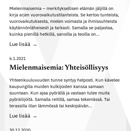
t
a
t
Mielenmaisemia – merkityksellisen elämän jäljillä on
v
kirja arjen vuorovaikutustilanteista. Se kertoo tunteista,
a
a
vuorovaikutuksesta, mielen voimasta ja ihmissuhteista
m
i
käytännönläheisesti ja tarkasti. Samalla se paljastaa,
i
k
kuinka pienillä hetkillä, sanoilla ja teoilla on…
n
u
M
Lue lisää
e
t
i
n
t
e
6.1.2021
o
a
l
Mielenmaisemia: Yhteisöllisyys
n
a
e
o
Yhteenkuuluvuuden tunne syntyy helposti. Kun kävelee
n
s
kaupungilla muiden kulkijoiden kanssa samaan
m
a
suuntaan. Kun ajaa pyörällä ja vastaan tulee muita
a
t
pyöräilijöitä. Samalla reitillä, samaa tekemässä. Tai
i
terassilla illan lämmössä tai keskipäivän…
y
s
ö
M
Lue lisää
e
n
i
m
a
e
30.12.2020