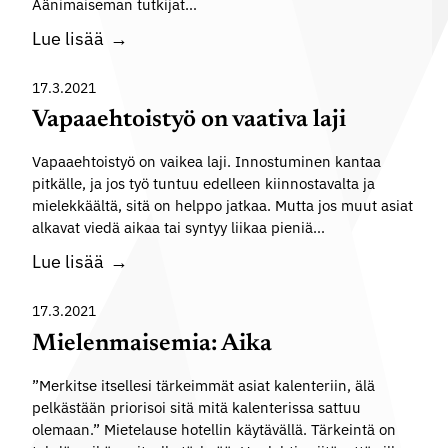
i
e
Äänimaiseman tutkijat…
t
s
n
M
Lue lisää
y
e
i
k
m
e
17.3.2021
s
i
l
e
Vapaaehtoistyö on vaativa laji
a
e
s
:
Vapaaehtoistyö on vaikea laji. Innostuminen kantaa
n
t
Ä
pitkälle, ja jos työ tuntuu edelleen kiinnostavalta ja
m
ä
mielekkäältä, sitä on helppo jatkaa. Mutta jos muut asiat
ä
a
alkavat viedä aikaa tai syntyy liikaa pieniä…
n
i
e
V
Lue lisää
s
t
a
e
p
17.3.2021
m
a
Mielenmaisemia: Aika
i
a
a
”Merkitse itsellesi tärkeimmät asiat kalenteriin, älä
e
:
pelkästään priorisoi sitä mitä kalenterissa sattuu
h
H
olemaan.” Mietelause hotellin käytävällä. Tärkeintä on
t