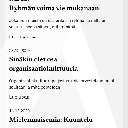
i
r
l
Ryhmän voima vie mukanaan
a
k
e
–
Jokainen meistä on osa erilaisia ryhmä, ja niillä on
e
n
m
vaikutuksensa siihen, miten toimii.
a
m
e
R
Lue lisää
a
r
y
i
k
h
23.12.2020
s
i
m
e
Sinäkin olet osa
t
ä
m
organisaatiokulttuuria
y
n
i
k
v
Organisaatiokulttuuri paljastaa keitä arvostetaan, mitä
a
s
sallitaan ja mitä odotetaan.
o
:
e
i
Y
S
Lue lisää
l
m
h
i
l
a
t
n
16.12.2020
i
v
e
ä
Mielenmaisemia: Kuuntelu
s
i
i
k