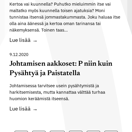
e
Kertoa vai kuunnella? Puhutko mieluimmin itse vai
e
s
i
n
maltatko myös kuunnella toisen ajatuksia? Moni
m
ö
n
tunnistaa itsensä jommastakummasta. Joku haluaa itse
e
u
l
o
olla aina äänessä ja kertoa oman tarinansa tai
l
k
l
l
näkemyksensä. Toinen taas…
ä
a
i
e
M
Lue lisää
m
n
s
t
i
ä
a
y
o
e
9.12.2020
n
a
y
s
l
j
Johtamisen aakkoset: P niin kuin
n
s
a
e
ä
Pysähtyä ja Paistatella
o
n
l
r
m
Johtamisessa tarvitsee usein pysähtymistä ja
j
g
harkitsemisesta, mutta kannattaa välttää turhaa
a
i
a
huomion keräämistä itseensä.
i
l
n
J
s
Lue lisää
l
i
o
e
ä
s
h
m
a
t
i