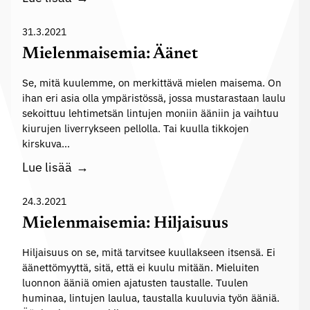
e
l
a
a
m
e
n
31.3.2021
l
i
h
n
a
Mielenmaisemia: Äänet
a
d
u
n
:
e
Se, mitä kuulemme, on merkittävä mielen maisema. On
s
m
H
ihan eri asia olla ympäristössä, jossa mustarastaan laulu
s
t
u
sekoittuu lehtimetsän lintujen moniin ääniin ja vaihtuu
a
s
a
u
kiurujen liverrykseen pellolla. Tai kuulla tikkojen
l
ä
m
t
kirskuva…
t
i
o
M
Lue lisää
i
s
s
i
o
e
e
24.3.2021
i
n
l
t
Mielenmaisemia: Hiljaisuus
m
e
u
e
Hiljaisuus on se, mitä tarvitsee kuullakseen itsensä. Ei
n
m
r
äänettömyyttä, sitä, että ei kuulu mitään. Mieluiten
m
i
luonnon ääniä omien ajatusten taustalle. Tuulen
k
a
n
huminaa, lintujen laulua, taustalla kuuluvia työn ääniä.
i