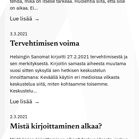
tehdä, mikä on itselle tärkeää. Huolehtia siitä, että sille
i
o
on aikaa. Ei…
l
i
j
M
Lue lisää
s
a
i
t
i
e
3.3.2021
y
s
l
Tervehtimisen voima
ö
u
e
o
Helsingin Sanomat kirjoitti 27.2.2021 tervehtimisestä ja
u
n
n
sen merkityksestä. Kirjoitin samasta aiheesta muutama
s
m
vuosi sitten syksyllä sen hetkisen keskustelun
v
a
innoittamana: Keväällä käytiin eri medioissa vilkasta
a
i
keskustelua siitä, miten kohtaamme toisemme.
a
s
Keskustelu…
t
e
T
Lue lisää
i
m
e
v
i
r
2.3.2021
a
a
v
Mistä kirjoittaminen alkaa?
l
:
e
a