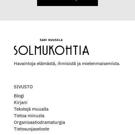
i
i
n
k
u
i
n
P
Havaintoja elämästä, ihmisistä ja mielen­maisemista.
y
s
ä
SIVUSTO
h
Blogi
t
Kirjani
y
Tekstejä muualla
ä
Tietoa minusta
Organisaatiodramaturgia
j
Tietosuojaseloste
a