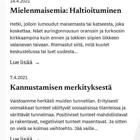
e
14.4.2021
i
l
Mielenmaisemia: Haltioituminen
a
e
-
Hetki, jolloin lumoudut maisemasta tai katseesta, joka
n
k
koskettaa. Näet auringonnousun oranssin ja turkoosin
m
kirkkaampina kuin ennen ja lokkien siipien liikkeen
i
a
valaisevan taivaan. Riemastut siitä, mitä kuulet
r
i
keskustelussa tai luet uudesta…
j
s
M
Lue lisää
a
e
i
J
m
e
7.4.2021
u
i
l
o
Kannustamisen merkityksestä
a
e
k
:
Vaistoamme herkästi muiden tunnetilan. Erityisesti
n
s
M
voimakkaat tunteet välittyvät sosiaalisissa tilanteissa ja
m
i
värittävät tunnelmaa. Positiiviset tunteet mahdollistavat
i
a
j
ja rakentavat, negatiiviset tunteet masentavat. Ja sitten
e
i
a
on vielä se kolmas vaihtoehto. Jää vaille…
l
s
-
K
Lue lisää
i