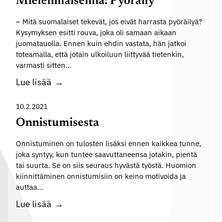
Mielenmaisemia: Pyöräily
a
t
m
– Mitä suomalaiset tekevät, jos eivät harrasta pyöräilyä?
e
i
Kysymyksen esitti rouva, joka oli samaan aikaan
l
juomatauolla. Ennen kuin ehdin vastata, hän jatkoi
n
u
toteamalla, että jotain ulkoiluun liittyvää tietenkin,
e
n
varmasti sitten…
n
v
M
Lue lisää
a
o
i
l
i
e
10.2.2021
k
m
l
a
Onnistumisesta
a
e
a
Onnistuminen on tulosten lisäksi ennen kaikkea tunne,
n
?
joka syntyy, kun tuntee saavuttaneensa jotakin, pientä
m
tai suurta. Se on siis seuraus hyvästä työstä. Huomion
a
kiinnittäminen onnistumisiin on keino motivoida ja
i
auttaa…
s
O
Lue lisää
e
n