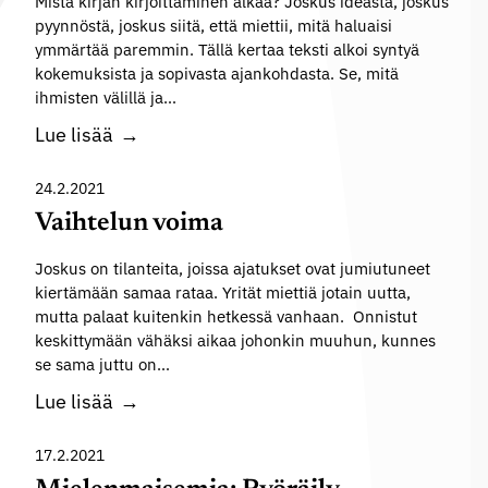
A
Mistä kirjan kirjoittaminen alkaa? Joskus ideasta, joskus
h
j
pyynnöstä, joskus siitä, että miettii, mitä haluaisi
i
t
i
ymmärtää paremmin. Tällä kertaa teksti alkoi syntyä
k
i
kokemuksista ja sopivasta ajankohdasta. Se, mitä
a
m
ihmisten välillä ja…
i
M
Lue lisää
s
i
e
s
24.2.2021
n
t
Vaihtelun voima
v
ä
o
Joskus on tilanteita, joissa ajatukset ovat jumiutuneet
k
i
kiertämään samaa rataa. Yrität miettiä jotain uutta,
i
mutta palaat kuitenkin hetkessä vanhaan. Onnistut
m
r
keskittymään vähäksi aikaa johonkin muuhun, kunnes
a
j
se sama juttu on…
o
V
Lue lisää
i
a
t
i
17.2.2021
t
h