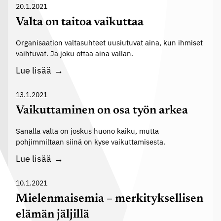
m
n
20.1.2021
i
i
Valta on taitoa vaikuttaa
a
s
:
Organisaation valtasuhteet uusiutuvat aina, kun ihmiset
t
P
vaihtuvat. Ja joku ottaa aina vallan.
u
y
V
Lue lisää
m
ö
a
i
r
l
13.1.2021
s
ä
t
e
Vaikuttaminen on osa työn arkea
i
a
s
l
Sanalla valta on joskus huono kaiku, mutta
o
t
y
pohjimmiltaan siinä on kyse vaikuttamisesta.
n
a
V
Lue lisää
t
a
a
i
10.1.2021
i
k
t
Mielenmaisemia – merkityksellisen
u
o
elämän jäljillä