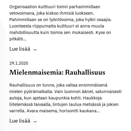
a
:
Organisaation kulttuuri toimii parhaimmillaan
n
R
vetovoimana, joka kiskoo ihmisiä luokseen.
o
Pahimmillaan se on työntövoima, joka hylkii osaajia.
e
t
Luonteesta riippumatta kulttuuri ei anna muuta
n
t
mahdollisuutta kuin toimia sen mukaisesti. Kyse on
t
a
pitkälti…
o
m
L
Lue lisää
u
i
u
s
s
o
29.1.2020
e
t
Mielenmaisemia: Rauhallisuus
n
t
m
Rauhallisuus on tunne, joka valtaa ensimmäisenä
a
mielen pyörämatkalla. Vain luonnon äänet, satunnaisesti
e
m
autoja, kun ajetaan kaupunkia kohti. Haukkoja
r
u
liitelemässä taivaalla, lintujen laulua metsässä ja jokien
k
s
varrella. Avara maisema, horisontti kaukana…
i
o
M
Lue lisää
t
n
i
y