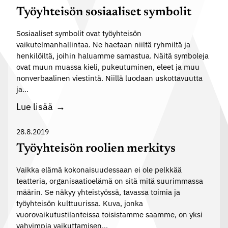
t
s
a
k
Työyhteisön sosiaaliset symbolit
a
a
m
u
a
v
Sosiaaliset symbolit ovat työyhteisön
u
t
a
vaikutelmanhallintaa. Ne haetaan niiltä ryhmiltä ja
k
e
henkilöiltä, joihin haluamme samastua. Näitä symboleja
k
s
l
ovat muun muassa kieli, pukeutuminen, eleet ja muu
u
e
m
nonverbaalinen viestintä. Niillä luodaan uskottavuutta
u
s
a
ja…
t
t
n
T
Lue lisää
t
a
h
y
a
a
ö
28.8.2019
v
l
y
Työyhteisön roolien merkitys
a
l
h
a
i
Vaikka elämä kokonaisuudessaan ei ole pelkkää
t
e
teatteria, organisaatioelämä on sitä mitä suurimmassa
n
e
s
määrin. Se näkyy yhteistyössä, tavassa toimia ja
n
i
i
työyhteisön kulttuurissa. Kuva, jonka
a
s
vuorovaikutustilanteissa toisistamme saamme, on yksi
t
n
ö
vahvimpia vaikuttamisen…