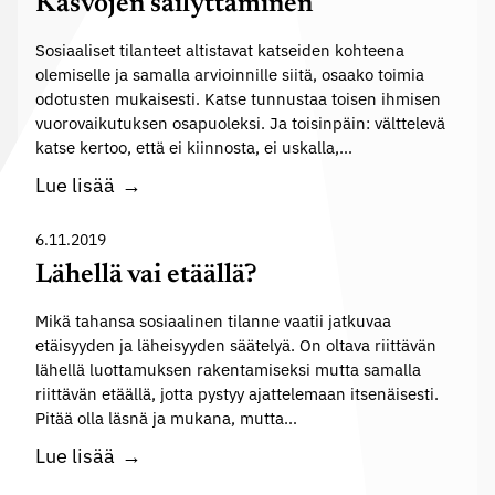
Kasvojen säilyttäminen
s
u
t
Sosiaaliset tilanteet altistavat katseiden kohteena
k
a
olemiselle ja samalla arvioinnille siitä, osaako toimia
o
odotusten mukaisesti. Katse tunnustaa toisen ihmisen
p
v
vuorovaikutuksen osapuoleksi. Ja toisinpäin: välttelevä
ä
u
katse kertoo, että ei kiinnosta, ei uskalla,…
ä
o
K
Lue lisää
o
r
a
m
o
s
6.11.2019
a
v
v
a
Lähellä vai etäällä?
a
o
t
i
Mikä tahansa sosiaalinen tilanne vaatii jatkuvaa
j
a
k
etäisyyden ja läheisyyden säätelyä. On oltava riittävän
e
r
lähellä luottamuksen rakentamiseksi mutta samalla
u
n
v
riittävän etäällä, jotta pystyy ajattelemaan itsenäisesti.
t
s
i
Pitää olla läsnä ja mukana, mutta…
u
ä
t
L
Lue lisää
s
i
a
ä
?