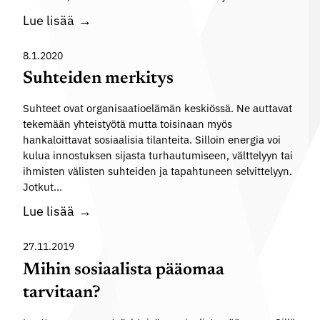
a
s
H
Lue lisää
l
e
i
l
n
e
8.1.2020
i
r
r
Suhteiden merkitys
s
a
a
u
k
Suhteet ovat organisaatioelämän keskiössä. Ne auttavat
r
u
e
tekemään yhteistyötä mutta toisinaan myös
k
s
hankaloittavat sosiaalisia tilanteita. Silloin energia voi
n
i
kulua innostuksen sijasta turhautumiseen, välttelyyn tai
t
a
ihmisten välisten suhteiden ja tapahtuneen selvittelyyn.
a
j
Jotkut…
m
a
S
Lue lisää
i
s
u
n
t
h
27.11.2019
e
a
t
Mihin sosiaalista pääomaa
n
t
e
tarvitaan?
u
i
s