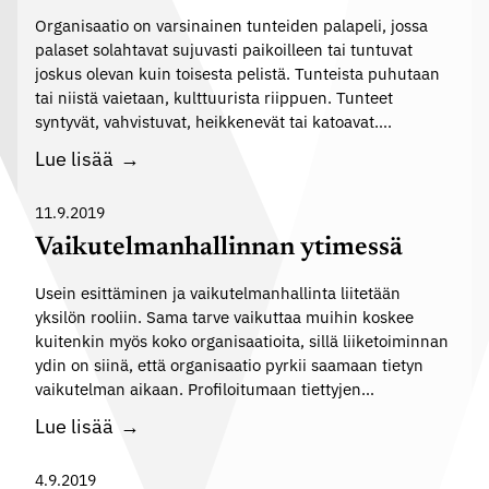
a
t
n
Organisaatio on varsinainen tunteiden palapeli, jossa
o
e
palaset solahtavat sujuvasti paikoilleen tai tuntuvat
a
n
e
joskus olevan kuin toisesta pelistä. Tunteista puhutaan
a
m
tai niistä vaietaan, kulttuurista riippuen. Tunteet
t
t
a
syntyvät, vahvistuvat, heikkenevät tai katoavat….
y
h
T
Lue lisää
ö
d
u
e
o
n
11.9.2019
l
t
t
Vaikutelmanhallinnan ytimessä
ä
o
e
m
n
Usein esittäminen ja vaikutelmanhallinta liitetään
e
ä
p
yksilön rooliin. Sama tarve vaikuttaa muihin koskee
t
n
kuitenkin myös koko organisaatioita, sillä liiketoiminnan
i
o
l
ydin on siinä, että organisaatio pyrkii saamaan tietyn
i
v
vaikutelman aikaan. Profiloitumaan tiettyjen…
u
l
a
o
V
Lue lisää
o
t
t
a
t
o
t
i
4.9.2019