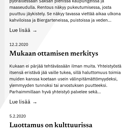
pyöräillessään Saksan pienissä kaupungeissa ja
maaseudulla. Rentous näkyy pukeutumisessa, josta
puuttuu jäykistely. Se näkyy tavassa viettää aikaa ulkona
kahviloissa ja Biergarteneissa, puistoissa ja veden…
M
Lue lisää
i
e
12.2.2020
l
Mukaan ottamisen merkitys
e
Kukaan ei pärjää tehtävässään ilman muita. Yhteistyöstä
n
itsensä eristävä jää vaille tukea, sillä haluttomuus toimia
m
muiden kanssa koetaan usein välinpitämättömyydeksi,
a
ylemmyyden tunnoksi tai arvostuksen puutteeksi.
i
Parhaimmillaan hyvä yhteistyö palvelee sekä…
s
M
Lue lisää
e
u
m
k
5.2.2020
i
a
Luottamus on kulttuurissa
a