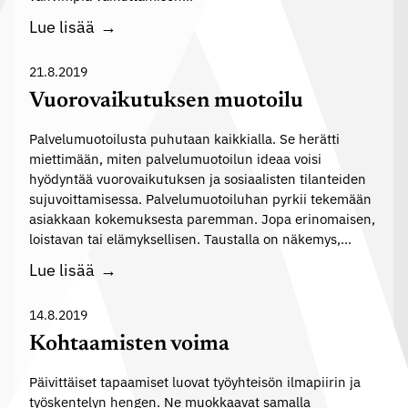
y
y
n
T
s
Lue lisää
t
s
y
t
i
o
ö
ä
21.8.2019
m
s
y
Vuorovaikutuksen muotoilu
e
i
h
s
a
Palvelumuotoilusta puhutaan kaikkialla. Se herätti
t
s
miettimään, miten palvelumuotoilun ideaa voisi
a
e
ä
hyödyntää vuorovaikutuksen ja sosiaalisten tilanteiden
l
i
sujuvoittamisessa. Palvelumuotoiluhan pyrkii tekemään
i
s
asiakkaan kokemuksesta paremman. Jopa erinomaisen,
s
ö
loistavan tai elämyksellisen. Taustalla on näkemys,…
e
n
V
Lue lisää
t
r
u
s
o
o
14.8.2019
y
o
r
Kohtaamisten voima
m
l
o
b
i
Päivittäiset tapaamiset luovat työyhteisön ilmapiirin ja
v
o
työskentelyn hengen. Ne muokkaavat samalla
e