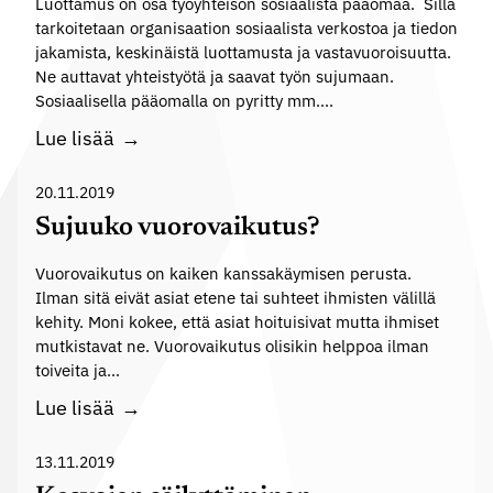
d
Luottamus on osa työyhteisön sosiaalista pääomaa. Sillä
,
tarkoitetaan organisaation sosiaalista verkostoa ja tiedon
e
t
jakamista, keskinäistä luottamusta ja vastavuoroisuutta.
n
Ne auttavat yhteistyötä ja saavat työn sujumaan.
u
m
Sosiaalisella pääomalla on pyritty mm….
r
e
M
Lue lisää
h
r
i
i
k
h
20.11.2019
a
i
i
k
Sujuuko vuorovaikutus?
t
n
o
y
Vuorovaikutus on kaiken kanssakäymisen perusta.
s
?
s
Ilman sitä eivät asiat etene tai suhteet ihmisten välillä
o
kehity. Moni kokee, että asiat hoituisivat mutta ihmiset
s
mutkistavat ne. Vuorovaikutus olisikin helppoa ilman
i
toiveita ja…
a
S
Lue lisää
a
u
l
j
13.11.2019
i
u