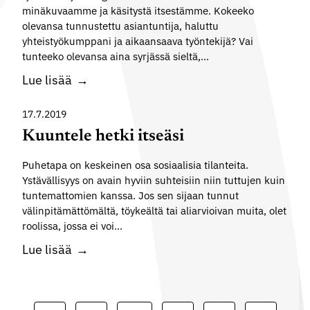
a
l
minäkuvaamme ja käsitystä itsestämme. Kokeeko
n
i
olevansa tunnustettu asiantuntija, haluttu
i
m
k
yhteistyökumppani ja aikaansaava työntekijä? Vai
t
e
u
tunteeko olevansa aina syrjässä sieltä,…
r
t
K
Lue lisää
k
u
o
i
k
h
17.7.2019
t
s
t
Kuuntele hetki itseäsi
y
e
a
s
n
Puhetapa on keskeinen osa sosiaalisia tilanteita.
a
Ystävällisyys on avain hyviin suhteisiin niin tuttujen kuin
m
m
tuntemattomien kanssa. Jos sen sijaan tunnut
u
i
välinpitämättömältä, töykeältä tai aliarvioivan muita, olet
o
s
roolissa, jossa ei voi…
t
t
K
Lue lisää
o
e
u
i
n
u
l
v
n
u