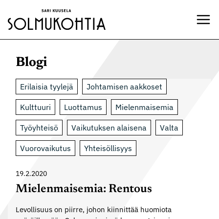
Siirry
sisältöön
Blogi
Erilaisia tyylejä
Johtamisen aakkoset
Kulttuuri
Luottamus
Mielenmaisemia
Työyhteisö
Vaikutuksen alaisena
Valta
Vuorovaikutus
Yhteisöllisyys
19.2.2020
Mielenmaisemia: Rentous
Levollisuus on piirre, johon kiinnittää huomiota