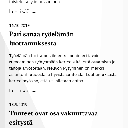
taistelu tai ylimarssiminen…
n
O
Lue lisää
s
m
o
a
16.10.2019
s
a
Pari sanaa työelämän
i
s
a
luottamuksesta
u
a
h
Työelämän luottamus ilmenee monin eri tavoin.
l
Nimeäminen työryhmään kertoo siitä, että osaamista ja
t
i
taitoja arvostetaan. Neuvon kysyminen on merkki
a
s
asiantuntijuudesta ja hyvistä suhteista. Luottamuksesta
u
e
kertoo myös se, että uskalletaan antaa…
t
t
P
Lue lisää
u
t
a
m
i
r
18.9.2019
i
l
i
Tunteet ovat osa vakuuttavaa
s
a
s
t
esitystä
n
a