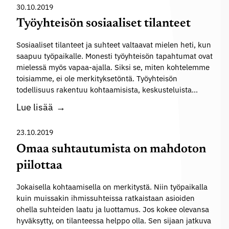
l
a
h
30.10.2019
y
n
e
Työyhteisön sosiaaliset tilanteet
t
?
l
t
Sosiaaliset tilanteet ja suhteet valtaavat mielen heti, kun
l
ä
saapuu työpaikalle. Monesti työyhteisön tapahtumat ovat
ä
mielessä myös vapaa-ajalla. Siksi se, miten kohtelemme
m
v
toisiamme, ei ole merkityksetöntä. Työyhteisön
i
a
todellisuus rakentuu kohtaamisista, keskusteluista…
n
i
T
Lue lisää
e
e
y
n
t
ö
23.10.2019
ä
y
Omaa suhtautumista on mahdoton
ä
h
piilottaa
l
t
l
e
Jokaisella kohtaamisella on merkitystä. Niin työpaikalla
ä
kuin muissakin ihmissuhteissa ratkaistaan asioiden
i
?
ohella suhteiden laatu ja luottamus. Jos kokee olevansa
s
hyväksytty, on tilanteessa helppo olla. Sen sijaan jatkuva
ö