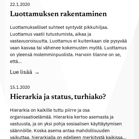
k
e
22.1.2020
s
u
l
Luottamuksen rakentaminen
l
e
t
Luottamukselliset suhteet syntyvät pikkuhiljaa.
n
t
Luottamus vaatii tutustumista, aikaa ja
m
vastavuoroisuutta. Luottamus ei kuitenkaan ole pysyvää
u
a
vaan kasvaa tai vähenee kokemusten myötä. Luottamus
u
i
on yleensä molemminpuolista. Harvoin tilanne on se,
r
s
että…
i
e
L
Lue lisää
s
m
u
s
i
o
15.1.2020
a
a
t
Hierarkia ja status, turhiako?
:
t
R
Hierarkia on kaikille tuttu piirre ja osa
a
organisaatioelämää. Hierarkia kertoo asemasta ja
a
m
vastuusta, ja on yksi pohja sosiaalisen käyttäytymisen
u
u
säännöille. Koska asema antaa mahdollisuuden
h
k
vaikuttaa, hierarkialla on edelleen merkitystä kaikissa…