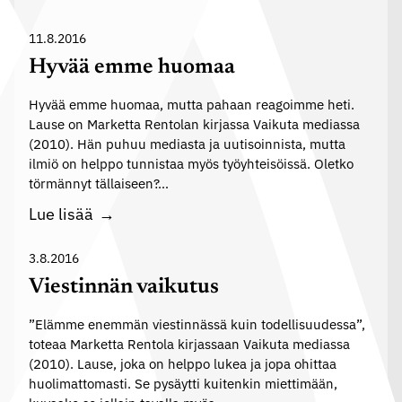
n
i
l
s
11.8.2016
u
ä
Hyvää emme huomaa
m
ä
o
Hyvää emme huomaa, mutta pahaan reagoimme heti.
t
Lause on Marketta Rentolan kirjassa Vaikuta mediassa
o
(2010). Hän puhuu mediasta ja uutisoinnista, mutta
i
ilmiö on helppo tunnistaa myös työyhteisöissä. Oletko
m
törmännyt tällaiseen?…
i
H
Lue lisää
j
y
u
v
3.8.2016
u
ä
Viestinnän vaikutus
t
ä
t
”Elämme enemmän viestinnässä kuin todellisuudessa”,
e
a
toteaa Marketta Rentola kirjassaan Vaikuta mediassa
m
(2010). Lause, joka on helppo lukea ja jopa ohittaa
m
huolimattomasti. Se pysäytti kuitenkin miettimään,
e