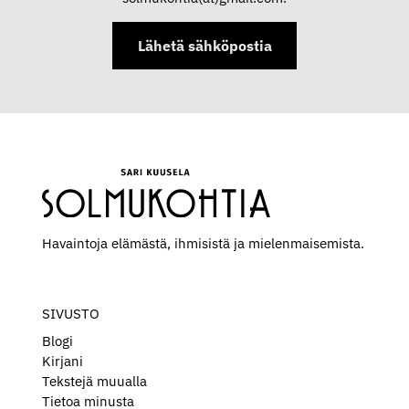
u
s
e
Lähetä sähköpostia
Havaintoja elämästä, ihmisistä ja mielen­maisemista.
SIVUSTO
Blogi
Kirjani
Tekstejä muualla
Tietoa minusta