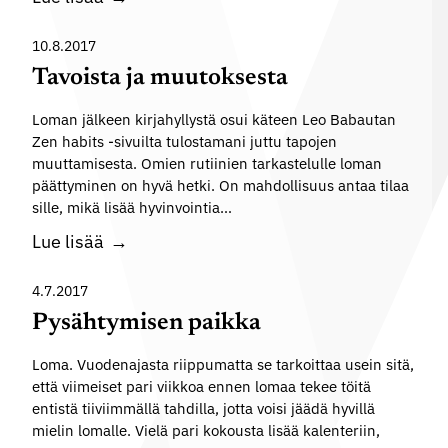
m
ä
e
h
10.8.2017
r
ä
Tavoista ja muutoksesta
k
n
i
Loman jälkeen kirjahyllystä osui käteen Leo Babautan
u
t
Zen habits -sivuilta tulostamani juttu tapojen
r
y
muuttamisesta. Omien rutiinien tarkastelulle loman
h
k
päättyminen on hyvä hetki. On mahdollisuus antaa tilaa
e
sille, mikä lisää hyvinvointia…
s
i
e
T
Lue lisää
l
s
a
u
t
v
4.7.2017
p
ä
o
Pysähtymisen paikka
s
i
y
Loma. Vuodenajasta riippumatta se tarkoittaa usein sitä,
s
k
että viimeiset pari viikkoa ennen lomaa tekee töitä
t
entistä tiiviimmällä tahdilla, jotta voisi jäädä hyvillä
o
a
mielin lomalle. Vielä pari kokousta lisää kalenteriin,
l