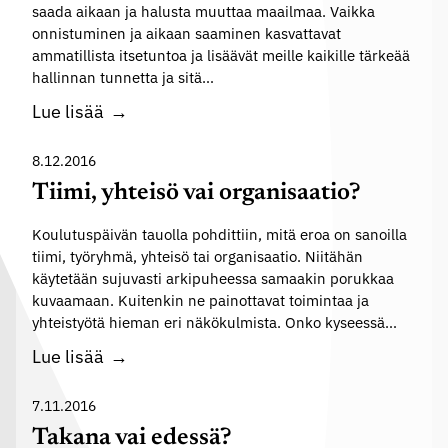
saada aikaan ja halusta muuttaa maailmaa. Vaikka
a
onnistuminen ja aikaan saaminen kasvattavat
o
ammatillista itsetuntoa ja lisäävät meille kaikille tärkeää
n
hallinnan tunnetta ja sitä…
m
R
Lue lisää
e
y
r
h
8.12.2016
k
t
Tiimi, yhteisö vai organisaatio?
i
y
t
Koulutuspäivän tauolla pohdittiin, mitä eroa on sanoilla
m
y
tiimi, työryhmä, yhteisö tai organisaatio. Niitähän
i
s
käytetään sujuvasti arkipuheessa samaakin porukkaa
s
t
kuvaamaan. Kuitenkin ne painottavat toimintaa ja
r
yhteistyötä hieman eri näkökulmista. Onko kyseessä…
ä
a
T
Lue lisää
j
i
o
i
7.11.2016
i
m
Takana vai edessä?