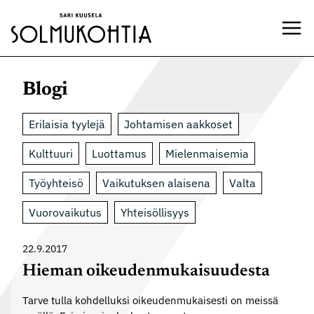
Siirry
sisältöön
Blogi
Erilaisia tyylejä
Johtamisen aakkoset
Kulttuuri
Luottamus
Mielenmaisemia
Työyhteisö
Vaikutuksen alaisena
Valta
Vuorovaikutus
Yhteisöllisyys
22.9.2017
Hieman oikeudenmukaisuudesta
Tarve tulla kohdelluksi oikeudenmukaisesti on meissä