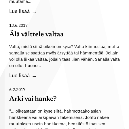
j
muutama…
o
a
P
Lue lisää
g
m
y
i
u
s
13.6.2017
a
u
ä
a
Älä välttele valtaa
t
h
t
o
Valta, mistä siinä oikein on kyse? Valta kiinnostaa, mutta
t
y
k
samalla se saattaa myös ärsyttää tai hämmentää. Jollain
y
ö
voi olla liikaa valtaa, jollain taas liian vähän. Sanalla valta
s
m
e
on ollut huono…
e
i
l
s
Ä
Lue lisää
s
ä
t
l
e
m
a
ä
6.2.2017
n
ä
v
Arki vai hanke?
p
ä
ä
a
n
”… oikeastaan on kyse siitä, hahmottaako asian
l
i
hankkeena vai arkipäivän tekemisenä. Johto näkee
t
k
muutoksen usein hankkeena, henkilöstö taas sen
t