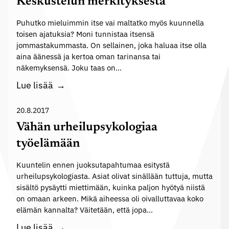
Keskustelun merkityksestä
n
e
m
Puhutko mieluimmin itse vai maltatko myös kuunnella
e
u
toisen ajatuksia? Moni tunnistaa itsensä
t
jommastakummasta. On sellainen, joka haluaa itse olla
k
t
aina äänessä ja kertoa oman tarinansa tai
a
y
näkemyksensä. Joku taas on…
i
ö
K
Lue lisää
s
y
e
u
h
s
20.8.2017
u
t
k
d
Vähän urheilupsykologiaa
e
u
e
työelämään
i
s
s
s
t
Kuuntelin ennen juoksutapahtumaa esitystä
t
ö
urheilupsykologiasta. Asiat olivat sinällään tuttuja, mutta
e
a
s
sisältö pysäytti miettimään, kuinka paljon hyötyä niistä
l
s
on omaan arkeen. Mikä aiheessa oli oivalluttavaa koko
u
elämän kannalta? Väitetään, että jopa…
ä
n
V
Lue lisää