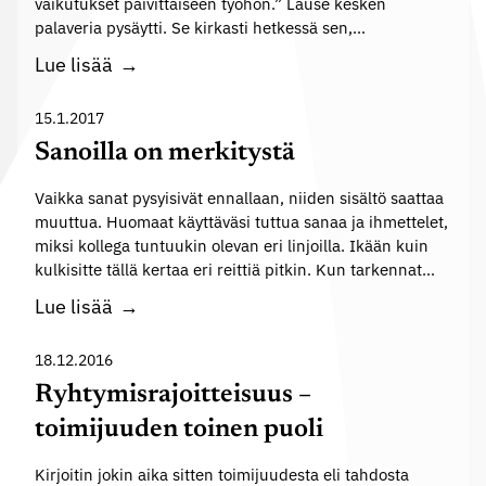
vaikutukset päivittäiseen työhön.” Lause kesken
k
e
palaveria pysäytti. Se kirkasti hetkessä sen,…
a
l
A
Lue lisää
e
r
v
k
15.1.2017
a
i
Sanoilla on merkitystä
l
v
t
Vaikka sanat pysyisivät ennallaan, niiden sisältö saattaa
a
a
muuttua. Huomaat käyttäväsi tuttua sanaa ja ihmettelet,
i
miksi kollega tuntuukin olevan eri linjoilla. Ikään kuin
a
h
kulkisitte tällä kertaa eri reittiä pitkin. Kun tarkennat…
a
S
Lue lisää
n
a
k
n
18.12.2016
e
o
Ryhtymisrajoitteisuus –
?
i
toimijuuden toinen puoli
l
l
Kirjoitin jokin aika sitten toimijuudesta eli tahdosta