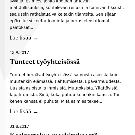
syvällä. Esimies, jonka koetaan antavan
mahdollisuuksia, kohtelevan reilusti ja toimivan fiksusti,
saa usein ratkaistua vaikeitakin tilanteita. Sen sijaan
epäreiluksi koettu toiminta ja perustelemattomat
päätökset…
H
Lue lisää
i
e
13.9.2017
m
Tunteet työyhteisössä
a
Tunteet heräävät työyhteisössä samoista asioista kuin
n
muutenkin elämässä. Ilahtumisesta. Epävarmuudesta.
o
Uusista asioista ja ihmisistä. Muutoksista. Yllättävistä
i
tapahtumista. Siitä, kuka puhuu kenenkin kanssa. Tai
k
kenen kanssa ei puhuta. Mitä esimies tekee…
e
T
Lue lisää
u
u
d
n
31.8.2017
e
t