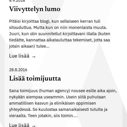
k
4.9.2016
i
s
e
i
s
Viivyttelyn lumo
s
n
n
a
ä
t
Pitäisi kirjoittaa blogi, kun sellaiseen kerran tuli
e
a
?
sitouduttua. Mutta kun on niin monenlaista muuta.
o
n
t
Juuri, kun olin suunnitellut kirjoittavani illalla (kuten
i
p
i
tiedätte, kannattaa aikatauluttaa tekemiset, jotta saa
n
u
o
jotain aikaan) tulee…
e
h
?
V
Lue lisää
n
e
i
p
r
i
28.8.2016
u
a
v
Lisää toimijuutta
o
t
y
l
k
Sana toimijuus (human agency) nousee esille aika ajoin,
t
i
a
nykyään aiempaa useammin. Usein siitä puhutaan
t
ammatillisen kasvun ja elinikäisen oppimisen
i
e
yhteydessä. Se kuulostaa samanaikaisesti tutulta ja
s
l
vieraalta. Teen jotakin, siis toimin….
e
y
L
Lue lisää
e