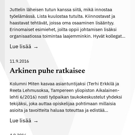
t
i
t
Juttelin läheisen tutun kanssa siitä, mikä innostaa
,
e
työelämässä. Lista kuulostaa tutulta. Kiinnostavat ja
y
haastavat tehtävät, joissa oma osaaminen lisääntyy.
i
h
Erinomaiset esimiehet, joilta oppii johtamisen lisäksi
s
t
organisaatiossa toimintaa laajemminkin. Hyvät kollegat…
u
e
T
Lue lisää
u
i
a
s
s
k
11.9.2016
–
ö
a
t
Arkinen puhe ratkaisee
v
n
o
a
Kolumni Miten kasvaa asiantuntijaksi (Terhi Erkkilä ja
a
i
i
Reeta Lehmusoksa, Tampereen yliopiston Aikalainen-
v
m
lehti 6/2016) nosti työpaikan taukokeskustelut yhdeksi
o
a
i
tekijäksi, joka auttaa opiskelijaa pohtimaan millaisia
r
i
j
asioita ja tavoitteita haluaa toteuttaa ja edistää…
g
e
u
A
Lue lisää
a
d
u
r
n
e
d