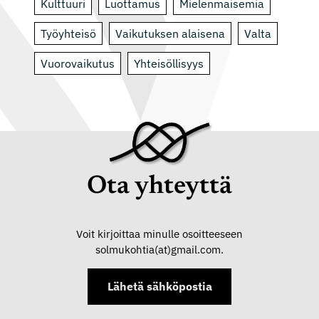
Kulttuuri
Luottamus
Mielenmaisemia
Työyhteisö
Vaikutuksen alaisena
Valta
Vuorovaikutus
Yhteisöllisyys
Ota yhteyttä
Voit kirjoittaa minulle osoitteeseen
solmukohtia(at)gmail.com.
Lähetä sähköpostia