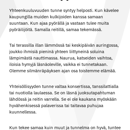
Yhteenkuuluvuuden tunne syntyy helposti. Kun kävelee
kaupungilla muiden kulkijoiden kanssa samaan
suuntaan. Kun ajaa pyörällä ja vastaan tulee muita
pyöräilijöitä. Samalla reitillä, samaa tekemässä.
Tai terassilla illan lämmössä tai keskipäivän auringossa,
joukko ihmisiä pieninä yhteen liittyneinä soluina
lämpimästä nauttimassa. Naurua, katseiden vaihtoa,
iloisia hymyjä läsnäoleville, vaikka ei tunnetakaan.
Olemme silmänräpäyksen ajan osa toistemme elämää.
Yhteisöllisyyden tunne valtaa konsertissa, tanssilattialla
tai nuotiolla laulaessa. Se on läsnä juoksutapahtuman
lähdössä ja reitin varrella. Se ei ole kaukana myöskään
hyvähenkisessä palaverissa tai taitavaa puhujaa
kuunnellessa.
Kun tekee samaa kuin muut ja tunnelma on hyvä, tuntee