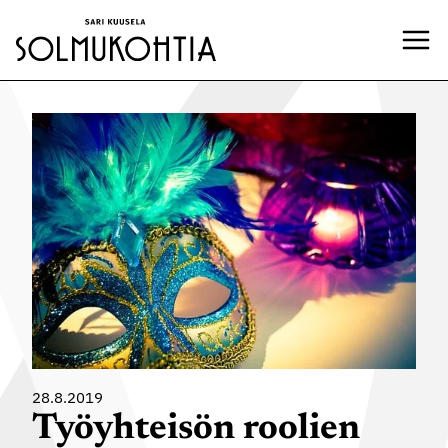
Siirry
sisältöön
28.8.2019
Työyhteisön roolien