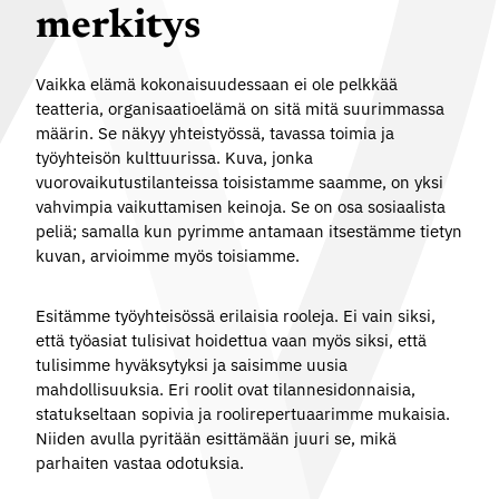
merkitys
Vaikka elämä kokonaisuudessaan ei ole pelkkää
teatteria, organisaatioelämä on sitä mitä suurimmassa
määrin. Se näkyy yhteistyössä, tavassa toimia ja
työyhteisön kulttuurissa. Kuva, jonka
vuorovaikutustilanteissa toisistamme saamme, on yksi
vahvimpia vaikuttamisen keinoja. Se on osa sosiaalista
peliä; samalla kun pyrimme antamaan itsestämme tietyn
kuvan, arvioimme myös toisiamme.
Esitämme työyhteisössä erilaisia
rooleja
. Ei vain siksi,
että työasiat tulisivat hoidettua vaan myös siksi, että
tulisimme hyväksytyksi ja saisimme uusia
mahdollisuuksia. Eri roolit ovat tilannesidonnaisia,
statukseltaan sopivia ja roolirepertuaarimme mukaisia.
Niiden avulla pyritään esittämään juuri se, mikä
parhaiten vastaa odotuksia.