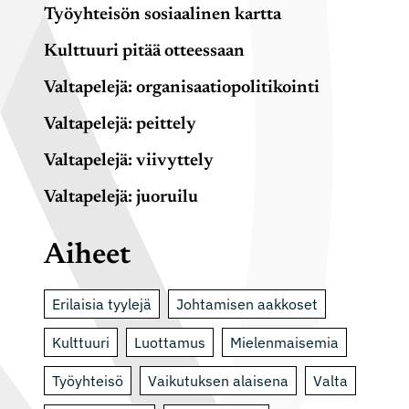
Työyhteisön sosiaalinen kartta
Kulttuuri pitää otteessaan
Valtapelejä: organisaatiopolitikointi
Valtapelejä: peittely
Valtapelejä: viivyttely
Valtapelejä: juoruilu
Aiheet
Erilaisia tyylejä
Johtamisen aakkoset
Kulttuuri
Luottamus
Mielenmaisemia
Työyhteisö
Vaikutuksen alaisena
Valta