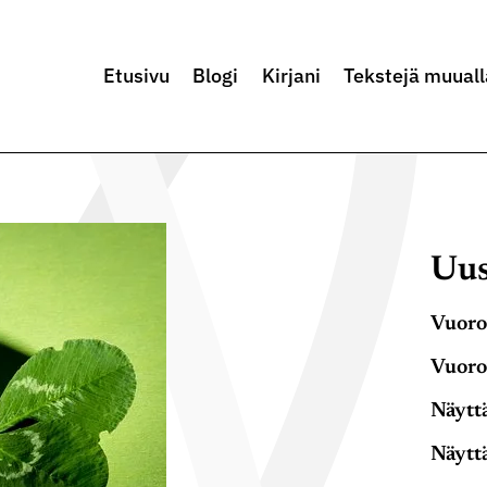
Etusivu
Blogi
Kirjani
Tekstejä muuall
Uus
Vuoro
Vuoro
Näyttä
Näyttä