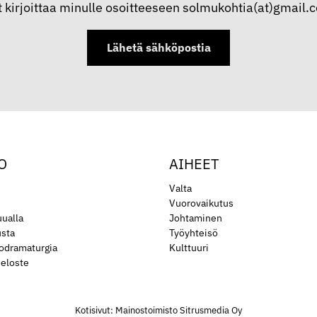
t kirjoittaa minulle osoitteeseen solmukohtia(at)gmail.
Lähetä sähköpostia
O
AIHEET
Valta
Vuorovaikutus
ualla
Johtaminen
usta
Työyhteisö
iodramaturgia
Kulttuuri
seloste
Kotisivut:
Mainostoimisto Sitrusmedia Oy