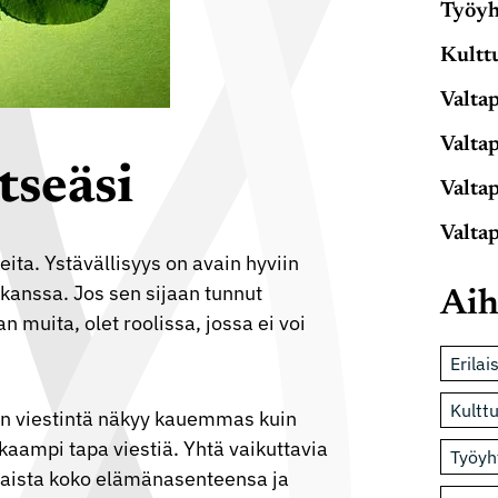
Työyh
Kulttu
Valtap
Valtap
tseäsi
Valtap
Valtap
eita.
Ystävällisyys
on avain hyviin
 kanssa. Jos sen sijaan tunnut
Aih
n muita, olet roolissa, jossa ei voi
Erilai
Kulttu
ton viestintä näkyy kauemmas kuin
kkaampi tapa viestiä. Yhtä vaikuttavia
Työyh
ilmaista koko elämänasenteensa ja