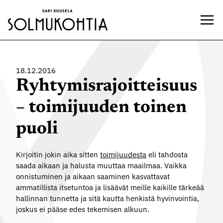
Siirry
sisältöön
18.12.2016
Ryhtymisrajoitteisuus
– toimijuuden toinen
puoli
Kirjoitin jokin aika sitten
toimijuudesta
eli tahdosta
saada aikaan ja halusta muuttaa maailmaa. Vaikka
onnistuminen ja aikaan saaminen kasvattavat
ammatillista itsetuntoa ja lisäävät meille kaikille tärkeää
hallinnan tunnetta ja sitä kautta henkistä hyvinvointia,
joskus ei pääse edes tekemisen alkuun.