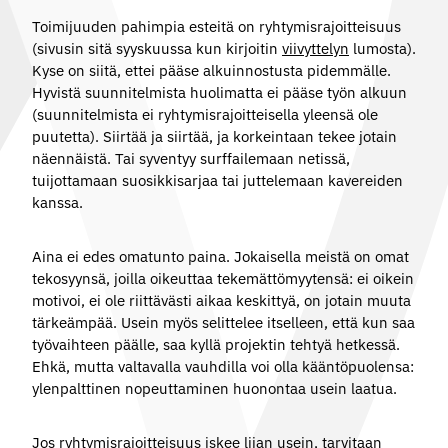
Toimijuuden pahimpia esteitä on ryhtymisrajoitteisuus
(sivusin sitä syyskuussa kun kirjoitin
viivyttelyn
lumosta).
Kyse on siitä, ettei pääse alkuinnostusta pidemmälle.
Hyvistä suunnitelmista huolimatta ei pääse työn alkuun
(suunnitelmista ei ryhtymisrajoitteisella yleensä ole
puutetta). Siirtää ja siirtää, ja korkeintaan tekee jotain
näennäistä. Tai syventyy surffailemaan netissä,
tuijottamaan suosikkisarjaa tai juttelemaan kavereiden
kanssa.
Aina ei edes omatunto paina. Jokaisella meistä on omat
tekosyynsä, joilla oikeuttaa tekemättömyytensä: ei oikein
motivoi, ei ole riittävästi aikaa keskittyä, on jotain muuta
tärkeämpää. Usein myös selittelee itselleen, että kun saa
työvaihteen päälle, saa kyllä projektin tehtyä hetkessä.
Ehkä, mutta valtavalla vauhdilla voi olla kääntöpuolensa:
ylenpalttinen nopeuttaminen huonontaa usein laatua.
Jos ryhtymisrajoitteisuus iskee liian usein, tarvitaan