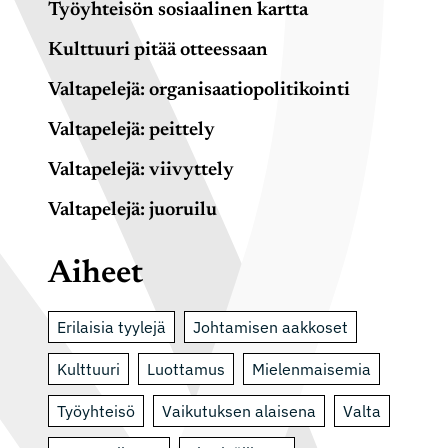
Työyhteisön sosiaalinen kartta
Kulttuuri pitää otteessaan
Valtapelejä: organisaatiopolitikointi
Valtapelejä: peittely
Valtapelejä: viivyttely
Valtapelejä: juoruilu
Aiheet
Erilaisia tyylejä
Johtamisen aakkoset
Kulttuuri
Luottamus
Mielenmaisemia
Työyhteisö
Vaikutuksen alaisena
Valta