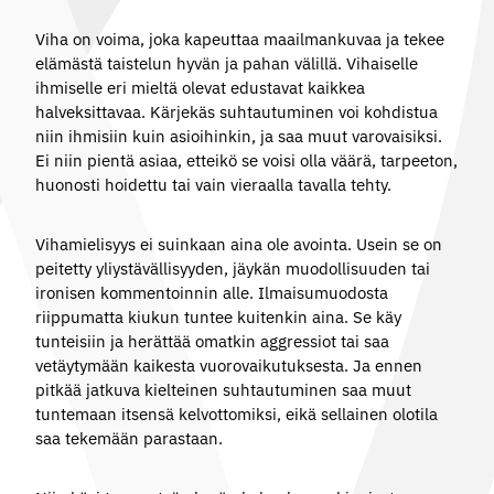
Viha on voima, joka kapeuttaa maailmankuvaa ja tekee
elämästä taistelun hyvän ja pahan välillä. Vihaiselle
ihmiselle eri mieltä olevat edustavat kaikkea
halveksittavaa. Kärjekäs suhtautuminen voi kohdistua
niin ihmisiin kuin asioihinkin, ja saa muut varovaisiksi.
Ei niin pientä asiaa, etteikö se voisi olla väärä, tarpeeton,
huonosti hoidettu tai vain vieraalla tavalla tehty.
Vihamielisyys ei suinkaan aina ole avointa. Usein se on
peitetty yliystävällisyyden, jäykän muodollisuuden tai
ironisen kommentoinnin alle. Ilmaisumuodosta
riippumatta kiukun tuntee kuitenkin aina. Se käy
tunteisiin ja herättää omatkin aggressiot tai saa
vetäytymään kaikesta vuorovaikutuksesta. Ja ennen
pitkää jatkuva kielteinen suhtautuminen saa muut
tuntemaan itsensä kelvottomiksi, eikä sellainen olotila
saa tekemään parastaan.