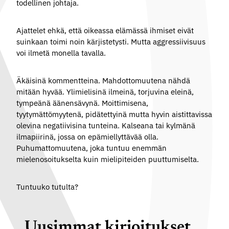
todellinen johtaja.
Ajattelet ehkä, että oikeassa elämässä ihmiset eivät
suinkaan toimi noin kärjistetysti. Mutta aggressiivisuus
voi ilmetä monella tavalla.
Äkäisinä kommentteina. Mahdottomuutena nähdä
mitään hyvää. Ylimielisinä ilmeinä, torjuvina eleinä,
tympeänä äänensävynä. Moittimisena,
tyytymättömyytenä, pidätettyinä mutta hyvin aistittavissa
olevina negatiivisina tunteina. Kalseana tai kylmänä
ilmapiirinä, jossa on epämiellyttävää olla.
Puhumattomuutena, joka tuntuu enemmän
mielenosoitukselta kuin mielipiteiden puuttumiselta.
Tuntuuko tutulta?
Uusimmat kirjoitukset