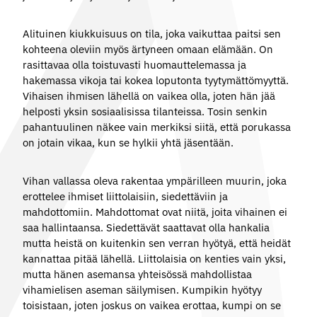
Alituinen kiukkuisuus on tila, joka vaikuttaa paitsi sen
kohteena oleviin myös ärtyneen omaan elämään. On
rasittavaa olla toistuvasti huomauttelemassa ja
hakemassa vikoja tai kokea loputonta tyytymättömyyttä.
Vihaisen ihmisen lähellä on vaikea olla, joten hän jää
helposti yksin sosiaalisissa tilanteissa. Tosin senkin
pahantuulinen näkee vain merkiksi siitä, että porukassa
on jotain vikaa, kun se hylkii yhtä jäsentään.
Vihan vallassa oleva rakentaa ympärilleen muurin, joka
erottelee ihmiset liittolaisiin, siedettäviin ja
mahdottomiin. Mahdottomat ovat niitä, joita vihainen ei
saa hallintaansa. Siedettävät saattavat olla hankalia
mutta heistä on kuitenkin sen verran hyötyä, että heidät
kannattaa pitää lähellä. Liittolaisia on kenties vain yksi,
mutta hänen asemansa yhteisössä mahdollistaa
vihamielisen aseman säilymisen. Kumpikin hyötyy
toisistaan, joten joskus on vaikea erottaa, kumpi on se