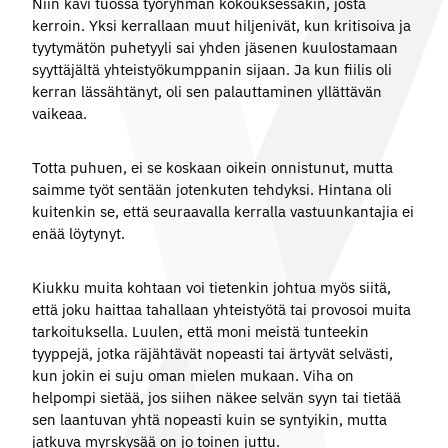
Niin kävi tuossa työryhmän kokouksessakin, josta
kerroin. Yksi kerrallaan muut hiljenivät, kun kritisoiva ja
tyytymätön puhetyyli sai yhden jäsenen kuulostamaan
syyttäjältä yhteistyökumppanin sijaan. Ja kun fiilis oli
kerran lässähtänyt, oli sen palauttaminen yllättävän
vaikeaa.
Totta puhuen, ei se koskaan oikein onnistunut, mutta
saimme työt sentään jotenkuten tehdyksi. Hintana oli
kuitenkin se, että seuraavalla kerralla vastuunkantajia ei
enää löytynyt.
Kiukku muita kohtaan voi tietenkin johtua myös siitä,
että joku haittaa tahallaan yhteistyötä tai provosoi muita
tarkoituksella. Luulen, että moni meistä tunteekin
tyyppejä, jotka räjähtävät nopeasti tai ärtyvät selvästi,
kun jokin ei suju oman mielen mukaan. Viha on
helpompi sietää, jos siihen näkee selvän syyn tai tietää
sen laantuvan yhtä nopeasti kuin se syntyikin, mutta
jatkuva myrskysää on jo toinen juttu.