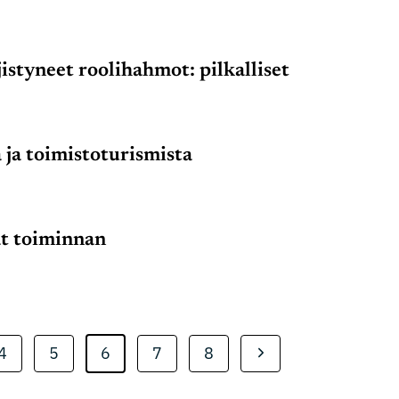
istyneet roolihahmot: pilkalliset
ja toimistoturismista
ät toiminnan
inti
Seuraava
4
5
6
7
8
sivu