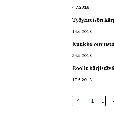
4.7.2018
Työyhteisön kärj
14.6.2018
Kuukkeloinnista 
24.5.2018
Roolit kärjistäv
17.5.2018
Sivunavigo
Edellinen
1
…
sivu