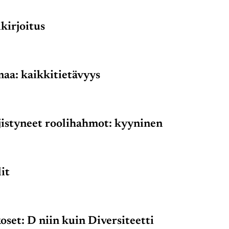
kirjoitus
aa: kaikkitietävyys
jistyneet roolihahmot: kyyninen
it
set: D niin kuin Diversiteetti