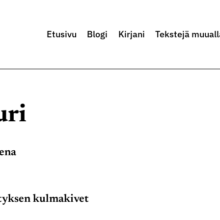
Etusivu
Blogi
Kirjani
Tekstejä muuall
uri
ena
tyksen kulmakivet