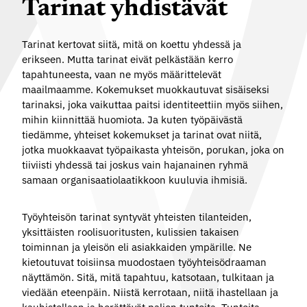
Tarinat yhdistävät
Tarinat kertovat siitä, mitä on koettu yhdessä ja
erikseen. Mutta tarinat eivät pelkästään kerro
tapahtuneesta, vaan ne myös määrittelevät
maailmaamme. Kokemukset muokkautuvat sisäiseksi
tarinaksi, joka vaikuttaa paitsi identiteettiin myös siihen,
mihin kiinnittää huomiota. Ja kuten työpäivästä
tiedämme, yhteiset kokemukset ja tarinat ovat niitä,
jotka muokkaavat työpaikasta yhteisön, porukan, joka on
tiiviisti yhdessä tai joskus vain hajanainen ryhmä
samaan organisaatiolaatikkoon kuuluvia ihmisiä.
Työyhteisön
tarinat
syntyvät yhteisten tilanteiden,
yksittäisten roolisuoritusten, kulissien takaisen
toiminnan ja yleisön eli asiakkaiden ympärille. Ne
kietoutuvat toisiinsa muodostaen työyhteisödraaman
näyttämön. Sitä, mitä tapahtuu, katsotaan, tulkitaan ja
viedään eteenpäin. Niistä kerrotaan, niitä ihastellaan ja