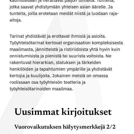
kauhistellaan ja herättävät paljon tunteita. Tunteita,
jotka saavat yhdistymään yhteisen asian äärelle. Ja
tunteita, joilla erotetaan meidät niistä ja luodaan raja-
aitoja.
Tarinat yhdistävät ja erottavat ihmisiä ja asioita.
Työyhteisötarinat kertovat organisaation kompleksisesta
maailmasta, jännitteistä ja ristiriidoista yhtä hyvin kuin
onnistumisista ja pienistä tai suurista voitoista. Ne
rakentuvat hierarkian, statuksen ja tärkeiden
henkilöiden ja tapahtumien ympärille ja yhdistävät
kertojia ja kuulijoita. Jokainen meistä on omassa
roolissaan osa työyhteisön teatteria ja
työyhteisötarinoiden maailmaa.
Uusimmat kirjoitukset
Vuorovaikutuksen hälytysmerkkejä 2/2