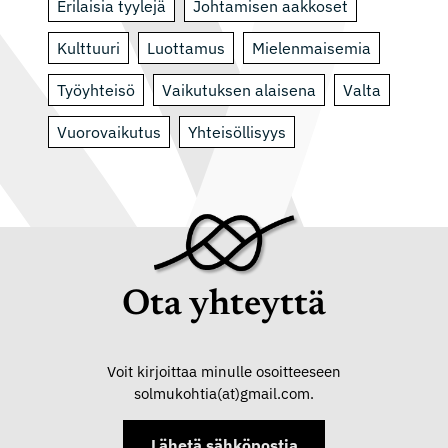
Erilaisia tyylejä
Johtamisen aakkoset
Kulttuuri
Luottamus
Mielenmaisemia
Työyhteisö
Vaikutuksen alaisena
Valta
Vuorovaikutus
Yhteisöllisyys
Ota yhteyttä
Voit kirjoittaa minulle osoitteeseen
solmukohtia(at)gmail.com.
Lähetä sähköpostia