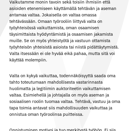
Vaikutamme
monin tavoin sekä toisiin ihmisiin että
asioiden etenemiseen käyttämällä tehtävän ja aseman
antamaa valtaa. Jokaisella on valtaa omassa
tehtävässään. Omaan työrooliin liittyvä valta on
työyhteisössä vaikuttamista, oman osaamisen
täysimittaista hyödyntämistä ja osaamisen jakamista
muille. Se on myös yhteistyötä ja vastuun ottamista
työyhteisön yhteisistä asioista tai niistä pidättäytymistä.
Valta itsessään ei ole hyvää eikä pahaa, mutta sitä voi
käyttää molempiin.
Valta
on kykyä vaikuttaa, todennäköisyyttä saada oma
tahto toteutumaan mahdollisesta vastarinnasta
huolimatta ja legitiimin auktoriteetin vaikuttamisen
valtaa. Esimiehellä ja johtajalla on myös aseman ja
sosiaalisen roolin tuomaa valtaa. Tehtävä, vastuu ja oma
tapa toimia antavat siis mahdollisuuden vaikuttaa ja
onnistua oman työroolinsa puitteissa.
Onnistuminen motivoi ja tuo merkitystä työhön. Ei siis