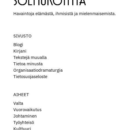
Havaintoja elämästä, ihmisistä ja mielen­maisemista.
SIVUSTO
Blogi
Kirjani
Tekstejä muualla
Tietoa minusta
Organisaatiodramaturgia
Tietosuojaseloste
AIHEET
Valta
Vuorovaikutus
Johtaminen
Työyhteisö
Kulttuuri