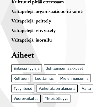
Kulttuuri pitää otteessaan
Valtapelejä: organisaatiopolitikointi
Valtapelejä: peittely
Valtapelejä: viivyttely
Valtapelejä: juoruilu
Aiheet
Erilaisia tyylejä
Johtamisen aakkoset
Kulttuuri
Luottamus
Mielenmaisemia
Työyhteisö
Vaikutuksen alaisena
Valta
Vuorovaikutus
Yhteisöllisyys