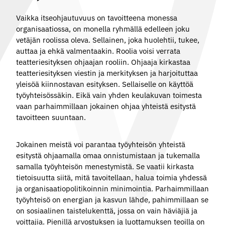
Vaikka itseohjautuvuus on tavoitteena monessa
organisaatiossa, on monella ryhmällä edelleen joku
vetäjän roolissa oleva. Sellainen, joka huolehtii, tukee,
auttaa ja ehkä valmentaakin. Roolia voisi verrata
teatteriesityksen ohjaajan rooliin.
Ohjaaja
kirkastaa
teatteriesityksen viestin ja merkityksen ja harjoituttaa
yleisöä kiinnostavan esityksen. Sellaiselle on käyttöä
työyhteisössäkin. Eikä vain yhden keulakuvan toimesta
vaan parhaimmillaan jokainen ohjaa yhteistä esitystä
tavoitteen suuntaan.
Jokainen meistä voi parantaa työyhteisön yhteistä
esitystä ohjaamalla omaa onnistumistaan ja tukemalla
samalla työyhteisön menestymistä. Se vaatii kirkasta
tietoisuutta siitä, mitä tavoitellaan, halua toimia yhdessä
ja
organisaatiopolitikoinnin
minimointia. Parhaimmillaan
työyhteisö on energian ja kasvun lähde, pahimmillaan se
on sosiaalinen taistelukenttä, jossa on vain häviäjiä ja
voittajia. Pienillä arvostuksen ja luottamuksen teoilla on