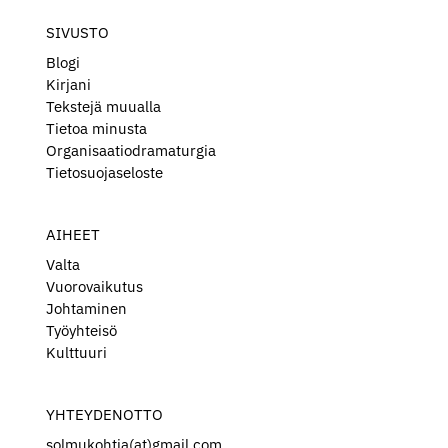
SIVUSTO
Blogi
Kirjani
Tekstejä muualla
Tietoa minusta
Organisaatiodramaturgia
Tietosuojaseloste
AIHEET
Valta
Vuorovaikutus
Johtaminen
Työyhteisö
Kulttuuri
YHTEYDENOTTO
solmukohtia(at)gmail.com