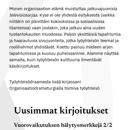
Monen organisaation elämä muistuttaa
jatkuvajuonista
televisiosarjaa.
Kyse ei ole yhdestä esityksestä (vaikka
niitäkin on päivittäin kokouksissa ja sosiaalisissa
tilanteissa) vaan jostakin, joka jatkuu aina uuden
tuotantokauden muodossa. Paljon yksittäisiä tapahtumia
ja haarautuvia sivujuonteita, jotka työyhteisön teemat ja
roolihahmot yhdistävät. Koettu painuu mieleen arjen
tapahtumissa ja kuuluu puheissamme. Alamme näyttää
samalta, kuin työyhteisön kulttuuria ilmentävät
käsikirjoitukset.
Työyhteisödraamasta lisää kirjassani
Organisaatiodramaturgialla toimiva työyhteisö
Uusimmat kirjoitukset
Vuorovaikutuksen hälytysmerkkejä 2/2