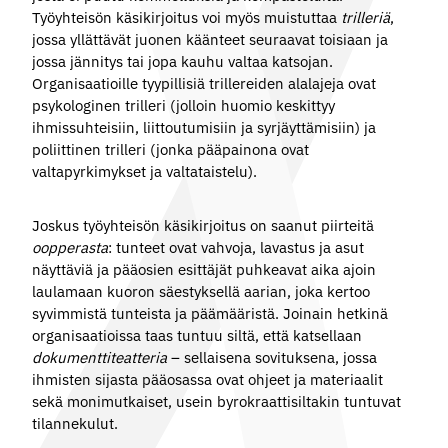
Työyhteisön käsikirjoitus voi myös muistuttaa
trilleriä
,
jossa yllättävät juonen käänteet seuraavat toisiaan ja
jossa jännitys tai jopa kauhu valtaa katsojan.
Organisaatioille tyypillisiä trillereiden alalajeja ovat
psykologinen trilleri (jolloin huomio keskittyy
ihmissuhteisiin, liittoutumisiin ja syrjäyttämisiin) ja
poliittinen trilleri (jonka pääpainona ovat
valtapyrkimykset ja valtataistelu).
Joskus työyhteisön käsikirjoitus on saanut piirteitä
oopperasta
: tunteet ovat vahvoja, lavastus ja asut
näyttäviä ja pääosien esittäjät puhkeavat aika ajoin
laulamaan kuoron säestyksellä aarian, joka kertoo
syvimmistä tunteista ja päämääristä. Joinain hetkinä
organisaatioissa taas tuntuu siltä, että katsellaan
dokumenttiteatteria
– sellaisena sovituksena, jossa
ihmisten sijasta pääosassa ovat ohjeet ja materiaalit
sekä monimutkaiset, usein byrokraattisiltakin tuntuvat
tilannekulut.