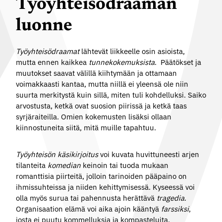
Työyhteisödraaman
luonne
Työyhteisödraamat
lähtevät liikkeelle osin asioista,
mutta ennen kaikkea
tunnekokemuksista
. Päätökset ja
muutokset saavat välillä kiihtymään ja ottamaan
voimakkaasti kantaa, mutta niillä ei yleensä ole niin
suurta merkitystä kuin sillä, miten tuli kohdelluksi. Saiko
arvostusta, ketkä ovat suosion piirissä ja ketkä taas
syrjäraiteilla. Omien kokemusten lisäksi ollaan
kiinnostuneita siitä, mitä muille tapahtuu.
Työyhteisön käsikirjoitus
voi kuvata huvittuneesti arjen
tilanteita
komedian
keinoin tai tuoda mukaan
romanttisia piirteitä, jolloin tarinoiden pääpaino on
ihmissuhteissa ja niiden kehittymisessä. Kyseessä voi
olla myös surua tai pahennusta herättävä
tragedia
.
Organisaation elämä voi aika ajoin kääntyä
farssiksi
,
josta ei puutu kommelluksia ja kompasteluita.