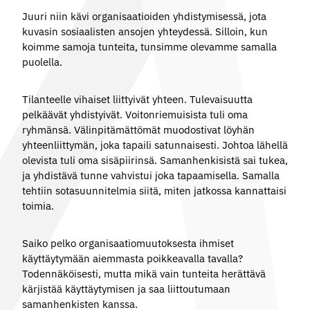
Juuri niin kävi organisaatioiden yhdistymisessä, jota
kuvasin sosiaalisten ansojen yhteydessä. Silloin, kun
koimme samoja tunteita, tunsimme olevamme samalla
puolella.
Tilanteelle vihaiset liittyivät yhteen. Tulevaisuutta
pelkäävät yhdistyivät. Voitonriemuisista tuli oma
ryhmänsä. Välinpitämättömät muodostivat löyhän
yhteenliittymän, joka tapaili satunnaisesti. Johtoa lähellä
olevista tuli oma sisäpiirinsä. Samanhenkisistä sai tukea,
ja yhdistävä tunne vahvistui joka tapaamisella. Samalla
tehtiin sotasuunnitelmia siitä, miten jatkossa kannattaisi
toimia.
Saiko pelko organisaatiomuutoksesta ihmiset
käyttäytymään aiemmasta poikkeavalla tavalla?
Todennäköisesti, mutta mikä vain tunteita herättävä
kärjistää käyttäytymisen ja saa liittoutumaan
samanhenkisten kanssa.