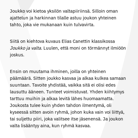
Joukko voi kietoa yksilön valtapiiriinsä. Silloin oman
ajattelun ja harkinnan tilalle astuu joukon yhteinen
tahto, joka vie mukanaan kuin tulvavirta.
Siitä on kiehtova kuvaus Elias Canettin klassikossa
Joukko ja valta.
Luulen, että moni on törmännyt ilmiöön
joskus.
Ensin on muutama ihminen, joilla on yhteinen
päämäärä. Sitten joukko kasvaa ja alkaa kulkea samaan
suuntaan. Tavoite yhdistää, vaikka sitä ei olisi edes
lausuttu ääneen. Tunteet voimistuvat. Yhden kiihtymys
tarttuu muihin ja alkaa levitä lähes huomaamatta.
Joukosta tulee kuin yhden tahdon ilmentymä, oli
kyseessä sitten avoin ryhmä, johon kuka vain voi liittyä,
tai suljettu piiri, joka valitsee itse jäsenensä. Ja joukon
valta lisääntyy aina, kun ryhmä kasvaa.