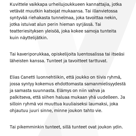
Kuvittele vaikkapa urheilujoukkueen kannattajia, jotka
vetävät muutkin katsojat mukaansa. Tai illanvietossa
syntyvää riehakasta tunnelmaa, joka tavoittaa nekin,
jotka istuivat alun perin hieman syrjässä. Tai
teatteriesityksen yleisöä, joka kokee samoja tunteita
kuin näyttelijätkin.
Tai kaveriporukkaa, opiskelijoita luentosalissa tai itseäsi
läheisten kanssa. Tunteet ja tavoitteet tarttuvat.
Elias Canetti luonnehtiikin, että joukko on tiivis ryhmä,
jossa syntyy kokemus ehdottomasta samanmielisyydestä
ja samasta suunnasta. Elämys on niin vahva ja
palkitseva, että siihen haluaa mukaan yhä uudelleen. Ja
silloin ryhmä voi muuttua kuuliaiseksi laumaksi, joka
ohjautuu juuri sinne, minne joukon tahto vie.
Tai pikemminkin tunteet, sillä tunteet ovat joukon ydin.