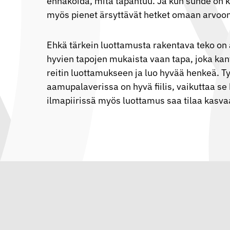
ennakoida, mitä tapahtuu. Ja kun suhde on k
myös pienet ärsyttävät hetket omaan arvoo
Ehkä tärkein luottamusta rakentava teko on a
hyvien tapojen mukaista vaan tapa, joka ka
reitin luottamukseen ja luo hyvää henkeä. Työ
aamupalaverissa on hyvä fiilis, vaikuttaa s
ilmapiirissä myös luottamus saa tilaa kasva