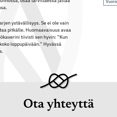
unnossa, osaa tarvittaessa jättää
Vuoro
nsa.
rjen ystävällisyys. Se ei ole vain
ntaa pitkälle. Huomaavaisuus avaa
kaverini tiivisti sen hyvin: ”Kun
e koko loppupäivään.” Hyvässä
a.
Ota yhteyttä