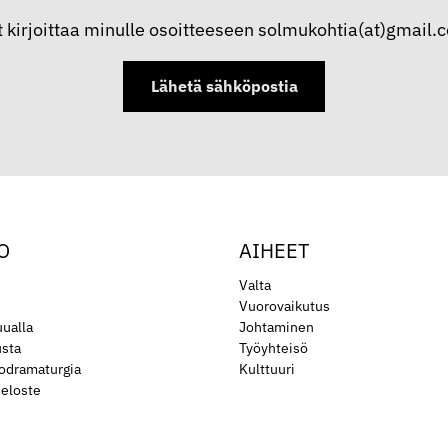
t kirjoittaa minulle osoitteeseen solmukohtia(at)gmail.
Lähetä sähköpostia
O
AIHEET
Valta
Vuorovaikutus
ualla
Johtaminen
usta
Työyhteisö
iodramaturgia
Kulttuuri
seloste