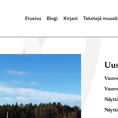
Etusivu
Blogi
Kirjani
Tekstejä muuall
Uus
Vuoro
Vuoro
Näyttä
Näyttä