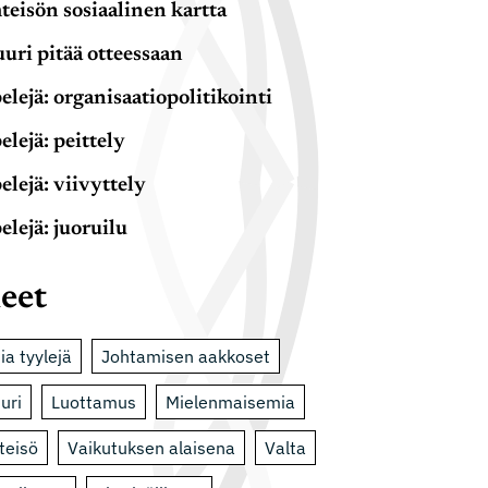
teisön sosiaalinen kartta
uri pitää otteessaan
elejä: organisaatiopolitikointi
elejä: peittely
elejä: viivyttely
elejä: juoruilu
eet
sia tyylejä
Johtamisen aakkoset
uri
Luottamus
Mielenmaisemia
teisö
Vaikutuksen alaisena
Valta