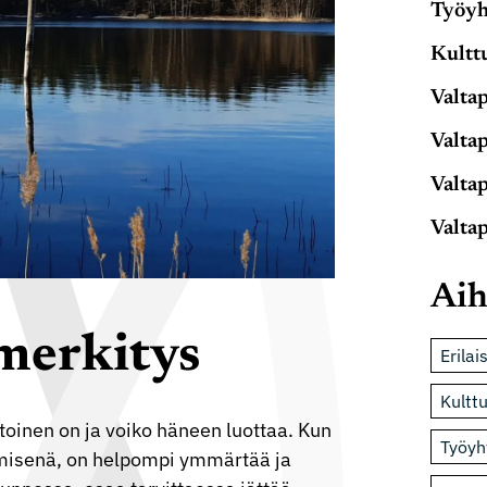
Työyh
Kulttu
Valtap
Valtap
Valtap
Valtap
Aih
 merkitys
Erilai
Kulttu
 toinen on ja voiko häneen luottaa. Kun
Työyh
ihmisenä, on helpompi ymmärtää ja