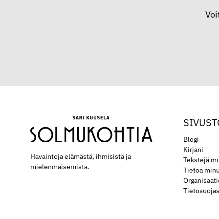
Voi
SIVUST
Blogi
Kirjani
Havaintoja elämästä, ihmisistä ja
Tekstejä mu
mielen­maisemista.
Tietoa min
Organisaat
Tietosuoja