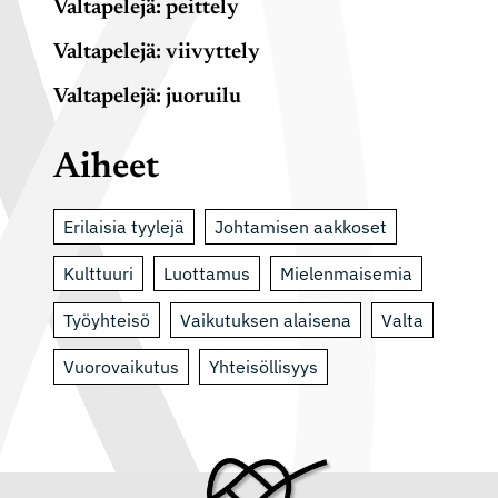
Valtapelejä: peittely
Valtapelejä: viivyttely
Valtapelejä: juoruilu
Aiheet
Erilaisia tyylejä
Johtamisen aakkoset
Kulttuuri
Luottamus
Mielenmaisemia
Työyhteisö
Vaikutuksen alaisena
Valta
Vuorovaikutus
Yhteisöllisyys